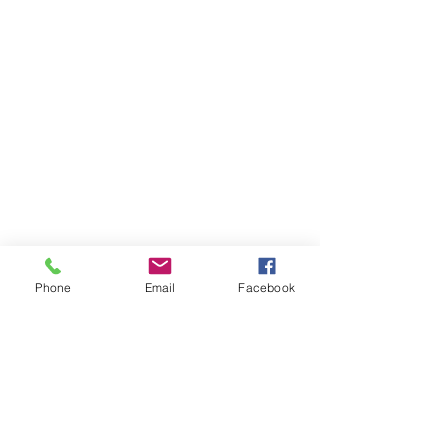
Phone
Email
Facebook
営業時間
月-金 ： 9:00-21:00
​土-日 ： ​講師派遣のみ