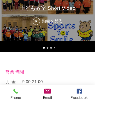
子ども教室 Short Video
動画を見る
営業時間
月-金 ： 9:00-21:00
​土-日 ： ​講師派遣のみ
Phone
Email
Facebook
​所在地
〒854-0066 長崎県諫早市久山町２１８５－２
メール：
info@olympier.com
電話番号：070-5400-7185
​ ファックス：0957-26-5579