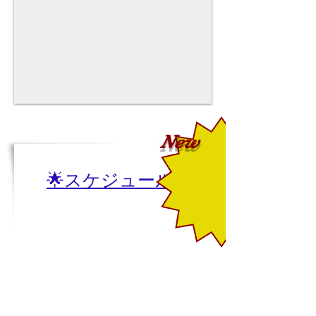
New
🌟スケジュール表🌟