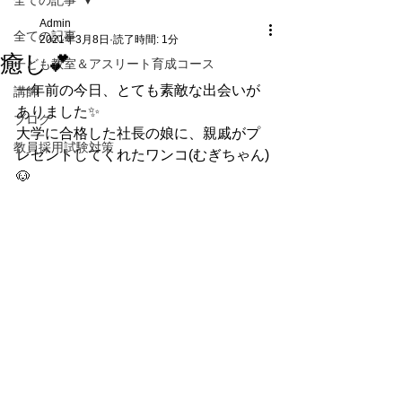
全ての記事
Admin
全ての記事
2021年3月8日
読了時間: 1分
癒し💕
子ども教室＆アスリート育成コース
一年前の今日、とても素敵な出会いが
講師
ありました✨
ブログ
大学に合格した社長の娘に、親戚がプ
教員採用試験対策
レゼントしてくれたワンコ(むぎちゃん)
🐶