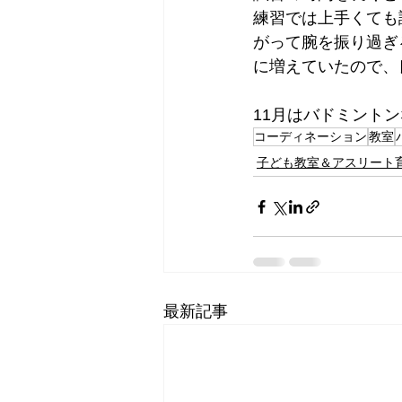
練習では上手くても
がって腕を振り過ぎ
に増えていたので、
11月はバドミントン
コーディネーション
教室
子ども教室＆アスリート
最新記事