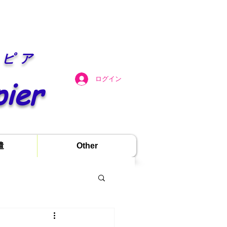
ンピア
pier
ログイン
遣
Other