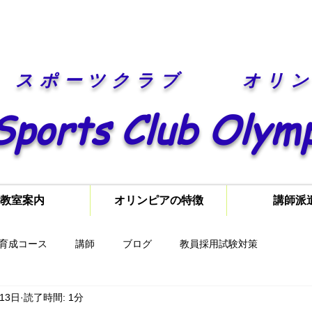
​スポーツクラブ オリ
Sports Club Olym
教室案内
オリンピアの特徴
講師派
育成コース
講師
ブログ
教員採用試験対策
月13日
読了時間: 1分