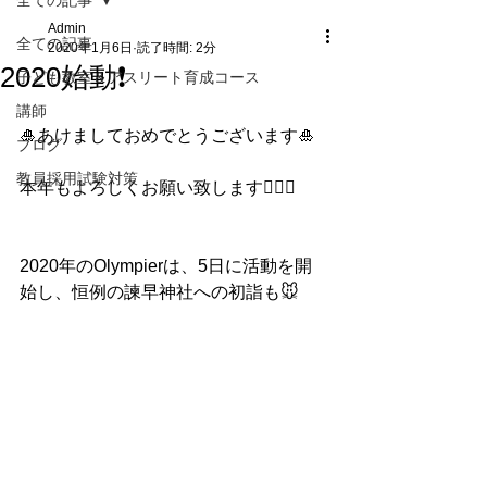
全ての記事
Admin
全ての記事
2020年1月6日
読了時間: 2分
2020始動❗️
子ども教室＆アスリート育成コース
講師
🎍あけましておめでとうございます🎍
ブログ
教員採用試験対策
本年もよろしくお願い致します🙇🏻‍♀️
2020年のOlympierは、5日に活動を開
始し、恒例の諫早神社への初詣も🐭