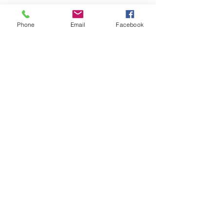
Phone
Email
Facebook
コメント
2021終焉❗️
💫聖火リレー💫
コメントを追加…
営業時間
月-金 ： 9:00-21:00
​土-日 ： ​講師派遣のみ