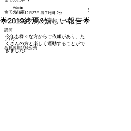
全ての記事
Admin
全ての記事
2019年12月27日
読了時間: 2分
🌟2019終焉&嬉しい報告🌟
子ども教室＆アスリート育成コース
講師
今年も様々な方からご依頼があり、た
ブログ
くさんの方と楽しく運動することがで
教員採用試験対策
きました❗️