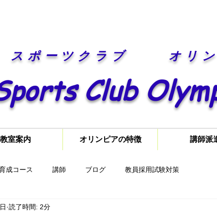
​スポーツクラブ オリ
Sports Club Olym
教室案内
オリンピアの特徴
講師派
育成コース
講師
ブログ
教員採用試験対策
6日
読了時間: 2分