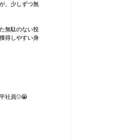
が、少しずつ無
た無駄のない投
獲得しやすい身
社員⚾️😭