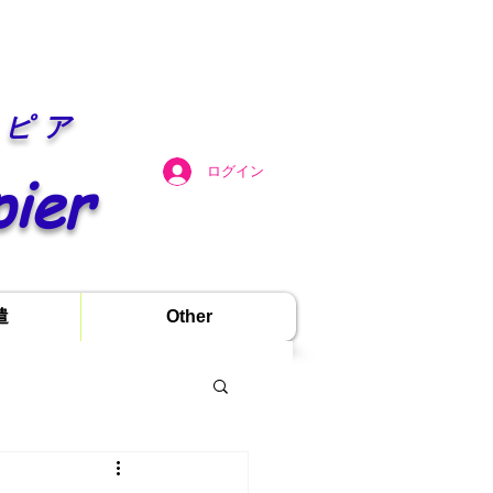
ンピア
pier
ログイン
遣
Other