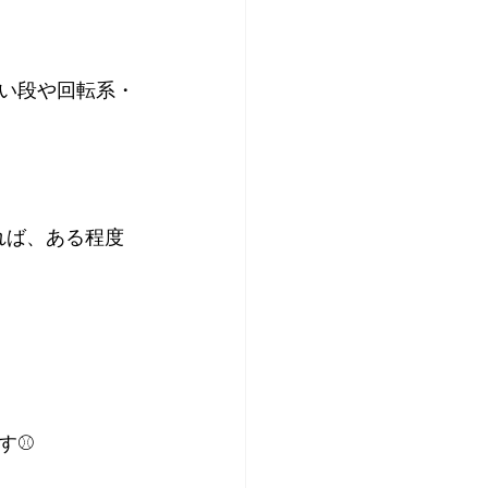
い段や回転系・
れば、ある程度
⚾️