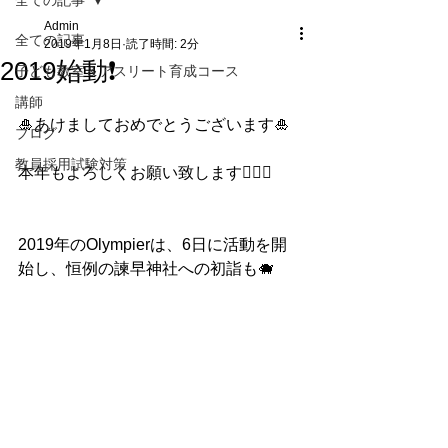
全ての記事
Admin
全ての記事
2019年1月8日
読了時間: 2分
2019始動❗️
子ども教室＆アスリート育成コース
講師
🎍あけましておめでとうございます🎍
ブログ
教員採用試験対策
本年もよろしくお願い致します🙇🏻‍♂️
2019年のOlympierは、6日に活動を開
始し、恒例の諫早神社への初詣も🐗