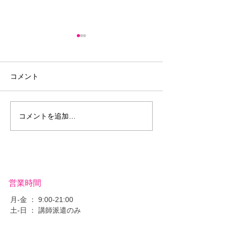
コメント
2021終焉❗️
💫聖火リレー💫
コメントを追加…
営業時間
月-金 ： 9:00-21:00
​土-日 ： ​講師派遣のみ