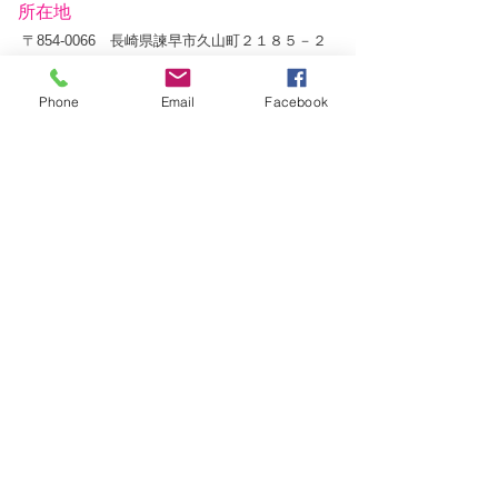
​所在地
〒854-0066 長崎県諫早市久山町２１８５－２
メール：
info@olympier.com
電話番号：070-5400-7185
Phone
Email
Facebook
​ ファックス：0957-26-5579
LINE QR
© 2012 Sports Club
Olympier
アクセス