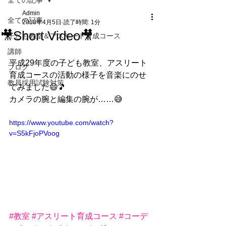
全ての記事
Admin
全ての記事
2018年4月5日
読了時間: 1分
🎥Short Video🎥
子ども教室＆アスリート育成コース
講師
平成29年度の子ども教室、アスリート
ブログ
育成コースの活動の様子を音楽にのせ
教員採用試験対策
てみました😄🎵
カメラの腕と編集の腕が……😅
https://www.youtube.com/watch?
v=S5kFjoPVoog
#教室
#アスリート育成コース
#コーデ